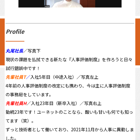
Profile
丸尾社長
／写真下
現状の課題を払拭できる新たな『人事評価制度』を作ろうと日々
試行錯誤中です！
先輩社員T
／
入社5年目（中途
入社）
／
写真左上
4年前の人事評価制度の改定にも携わり、今は主に人事評価制度
の事務局をしています。
先輩社員H
／入社23年目（新卒入社）／写真右上
勤続23年です！ユーネットのことなら、酸いも甘いも何でも知っ
てます（笑）。
ずっと技術者として働いており、2021年11月から人事に異動しま
した。