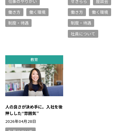
仕事のやりがい
せきらら
座談会
働き方
働く環境
働き方
働く環境
制度・待遇
制度・待遇
社員について
教育
人の良さが決め手に。入社を後
押しした“雰囲気”
2026年04月28日