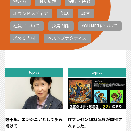
働き方
働く環境
制度・待遇
オウンドメディア
部活
教育
社員について
採用関係
YOUNETについて
求める人材
ベストプラクティス
topics
topics
数十年、エンジニアとして歩み
ITプレゼン2025年度が開催さ
続けて
れました。