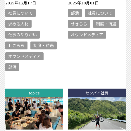
2025年12月17日
2025年10月01日
社員について
部活
社員について
求める人材
せきらら
制度・待遇
仕事のやりがい
オウンドメディア
せきらら
制度・待遇
オウンドメディア
部活
topics
センパイ社員