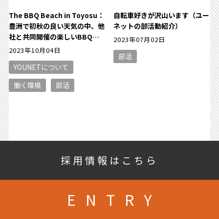
The BBQ Beach in Toyosu：
自転車好きが沢山います（ユー
豊洲で初秋の良い天気の中、他
ネットの部活動紹介）
社と共同開催の楽しいBBQイ
2023年07月02日
ベントのひととき
2023年10月04日
部活
YOUNETについて
働く環境
部活
採用情報はこちら
ENTRY