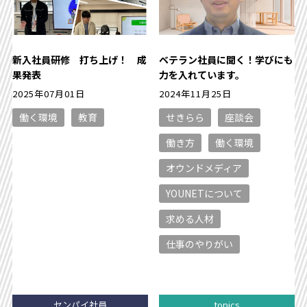
新入社員研修 打ち上げ！ 成
ベテラン社員に聞く！学びにも
果発表
力を入れています。
2025年07月01日
2024年11月25日
働く環境
教育
せきらら
座談会
働き方
働く環境
オウンドメディア
YOUNETについて
求める人材
仕事のやりがい
センパイ社員
topics