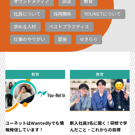
オウンドメディア
部活
教育
社員について
採用関係
YOUNETについて
求める人材
ベストプラクティス
仕事のやりがい
面接
せきらら
教育
教育
ユーネットはWantedlyでも情
新入社員3名に聞く！研修で学
報発信しています！
んだこと・これからの目標