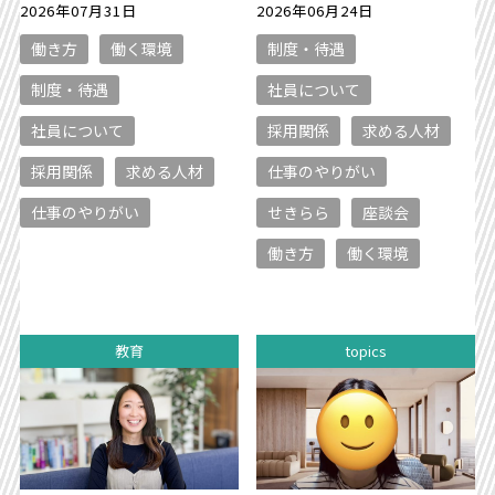
2026年07月31日
2026年06月24日
働き方
働く環境
制度・待遇
制度・待遇
社員について
社員について
採用関係
求める人材
採用関係
求める人材
仕事のやりがい
仕事のやりがい
せきらら
座談会
働き方
働く環境
教育
topics