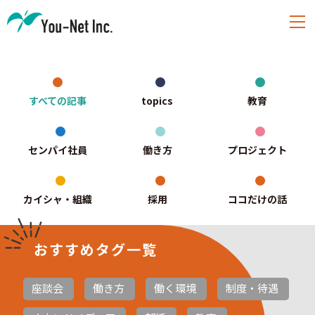
すべての記事
topics
教育
センパイ社員
働き方
プロジェクト
カイシャ・組織
採用
ココだけの話
おすすめタグ一覧
座談会
働き方
働く環境
制度・待遇