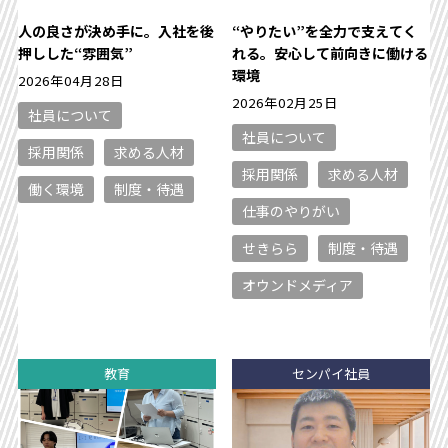
人の良さが決め手に。入社を後
“やりたい”を全力で支えてく
押しした“雰囲気”
れる。安心して前向きに働ける
環境
2026年04月28日
2026年02月25日
社員について
社員について
採用関係
求める人材
採用関係
求める人材
働く環境
制度・待遇
仕事のやりがい
せきらら
制度・待遇
オウンドメディア
教育
センパイ社員