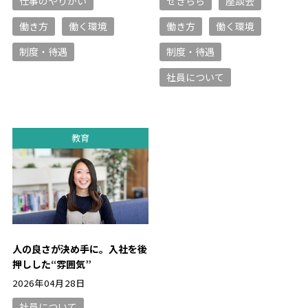
仕事のやりがい
せきらら
座談会
働き方
働く環境
働き方
働く環境
制度・待遇
制度・待遇
社員について
教育
人の良さが決め手に。入社を後
押しした“雰囲気”
2026年04月28日
社員について