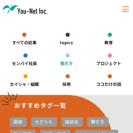
すべての記事
topics
教育
センパイ社員
働き方
プロジェクト
カイシャ・組織
採用
ココだけの話
おすすめタグ一覧
面接
せきらら
座談会
働き方