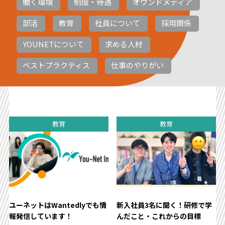
働く環境
制度・待遇
オウンドメディア
部活
教育
社員について
採用関係
YOUNETについて
求める人材
ベストプラクティス
仕事のやりがい
教育
教育
ユーネットはWantedlyでも情
新入社員3名に聞く！研修で学
報発信しています！
んだこと・これからの目標