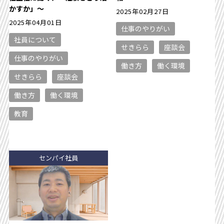
かすか」〜
2025年02月27日
2025年04月01日
仕事のやりがい
社員について
せきらら
座談会
仕事のやりがい
働き方
働く環境
せきらら
座談会
働き方
働く環境
教育
センパイ社員