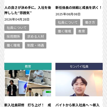
人の良さが決め手に。入社を後
新任係長の挑戦と成長を訊く！
押しした“雰囲気”
2025年08月08日
2026年04月28日
社員について
働き方
社員について
働く環境
教育
採用関係
求める人材
働く環境
制度・待遇
教育
センパイ社員
新入社員研修 打ち上げ！ 成
バイトから新入社員へ 〜新入