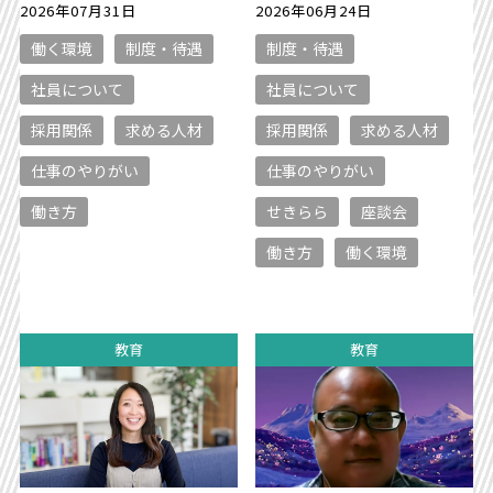
2026年07月31日
2026年06月24日
働く環境
制度・待遇
制度・待遇
社員について
社員について
採用関係
求める人材
採用関係
求める人材
仕事のやりがい
仕事のやりがい
働き方
せきらら
座談会
働き方
働く環境
教育
教育