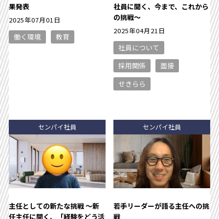
果発表
社員に聞く、今まで、これから
の挑戦〜
2025年07月01日
2025年04月21日
働く環境
教育
社員について
採用関係
面接
せきらら
センパイ社員
センパイ社員
主任としての新たな挑戦 〜新
若手リーダーが語る主任への挑
任主任に聞く、「経験をどう活
戦